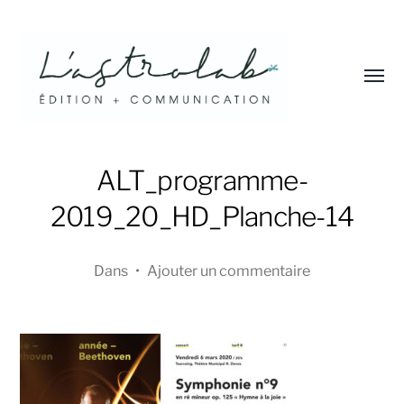
Affic
le
menu
L'astrolab*
ALT_programme-
2019_20_HD_Planche-14
Dans
•
Ajouter un commentaire