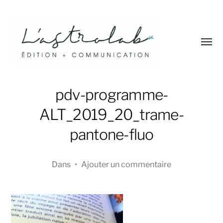
Affic
le
menu
L'astrolab*
pdv-programme-
ALT_2019_20_trame-
pantone-fluo
Dans
•
Ajouter un commentaire