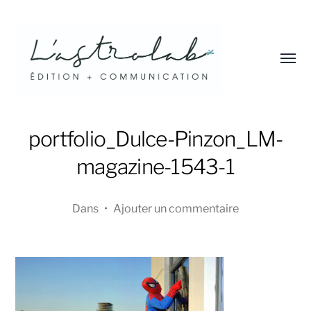
Affic
le
menu
L'astrolab*
portfolio_Dulce-Pinzon_LM-
magazine-1543-1
Dans
•
Ajouter un commentaire