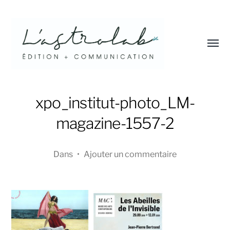
Affic
le
menu
L'astrolab*
xpo_institut-photo_LM-
magazine-1557-2
Dans
•
Ajouter un commentaire