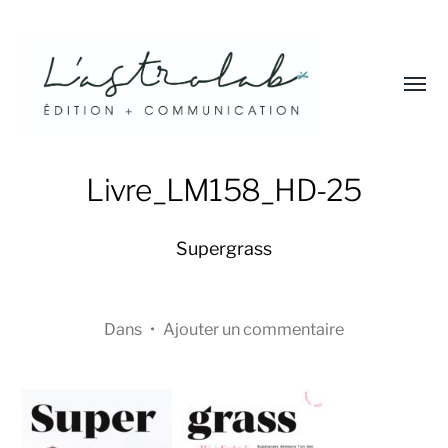
Affic
le
menu
L'astrolab*
Livre_LM158_HD-25
Supergrass
Dans
•
Ajouter un commentaire