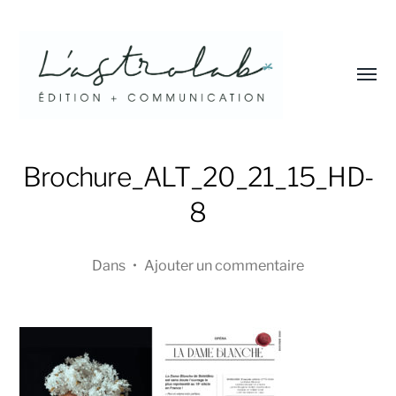
Affic
le
menu
L'astrolab*
Brochure_ALT_20_21_15_HD-
8
Dans
•
Ajouter un commentaire