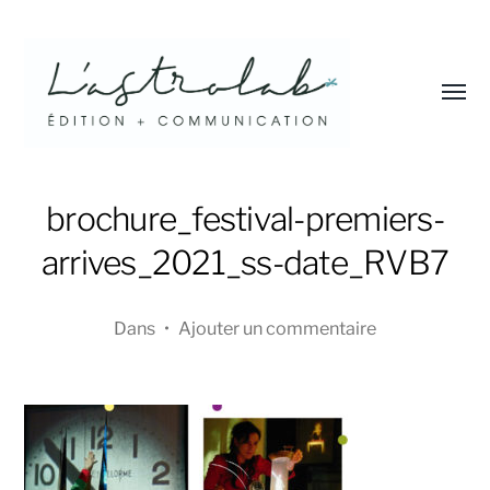
Affic
le
menu
L'astrolab*
brochure_festival-premiers-
arrives_2021_ss-date_RVB7
Dans
•
Ajouter un commentaire