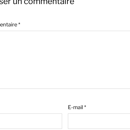
sser un commentaire
ntaire
*
E-mail
*