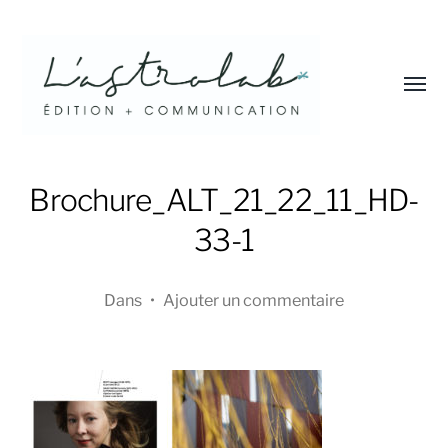
Affic
le
menu
L'astrolab*
Brochure_ALT_21_22_11_HD-
33-1
Dans
•
Ajouter un commentaire