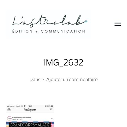
Affic
le
menu
L'astrolab*
IMG_2632
Dans
•
Ajouter un commentaire