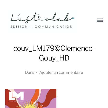
Affic
le
menu
L'astrolab*
couv_LM179©Clemence-
Gouy_HD
Dans
•
Ajouter un commentaire