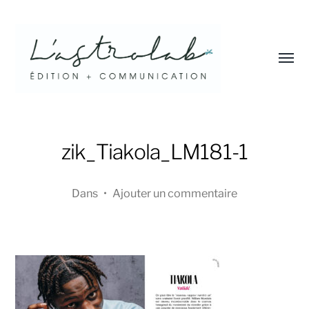
Affic
le
menu
L'astrolab*
zik_Tiakola_LM181-1
Dans
•
Ajouter un commentaire