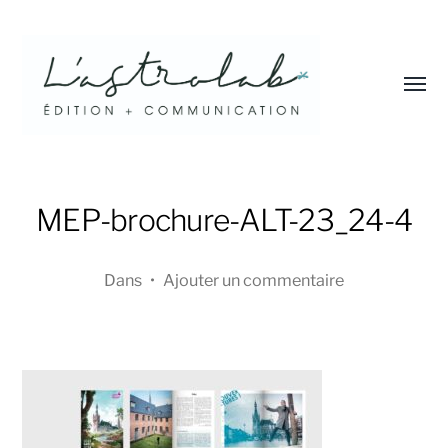
Affic
le
menu
L'astrolab*
MEP-brochure-ALT-23_24-4
Dans
•
Ajouter un commentaire