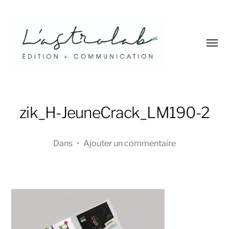
Affic
le
menu
L'astrolab*
zik_H-JeuneCrack_LM190-2
Dans
•
Ajouter un commentaire