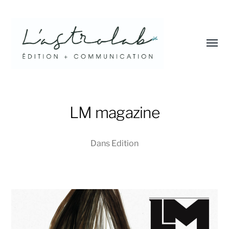
Affic
le
menu
L'astrolab*
LM magazine
Dans
Edition