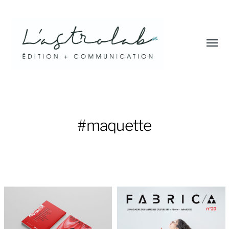
Affic
le
menu
L'astrolab*
#maquette