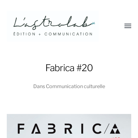
Affic
le
menu
L'astrolab*
Fabrica #20
Dans
Communication culturelle