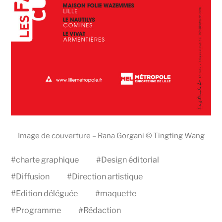
Image de couverture – Rana Gorgani © Tingting Wang
#
charte graphique
#
Design éditorial
#
Diffusion
#
Direction artistique
#
Edition déléguée
#
maquette
#
Programme
#
Rédaction