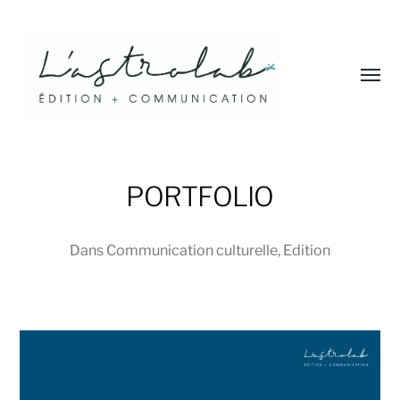
Affic
le
menu
L'astrolab*
PORTFOLIO
Dans
Communication culturelle
,
Edition